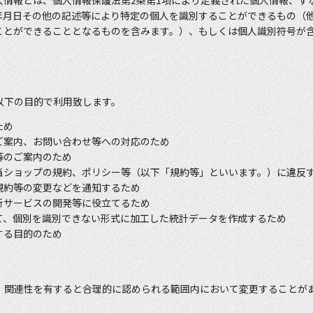
人情報とは、個人情報保護法第2条第1項により定義された個人情報、す
コインペンダント
年月日その他の記述等により特定の個人を識別することができるもの（
コインリング作成キット
ことができることとなるものを含みます。）、もしくは個人識別符号が
以下の目的で利用致します。
ため
ご案内、お問い合わせ等への対応のため
等のご案内のため
当ショップの規約、ポリシー等（以下「規約等」といいます。）に違反
規約等の変更などを通知するため
新サービスの開発等に役立てるため
て、個別を識別できない形式に加工した統計データを作成するため
する目的のため
、関連性を有すると合理的に認められる範囲内において変更することが