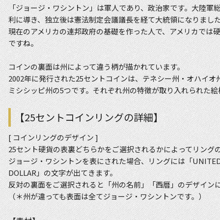
「ジョージ・ワシントン」は軍人であり、政治家です。大陸軍
利に導き、独立後は憲法制定会議議長を経て大統領になりまし
現在のアメリカの連邦政府の基礎を作った人で、アメリカでは
ですね。
コインの裏面は州によって違う柄が描かれています。
2002年に発行された25セントコインは、テネシー州・オハイ
ミシシッピ州の5つです。それぞれ州の特徴が取り入れられた絵
【25セントコインリングの詳細】
[ コインリングのデザイン ]
25セント硬貨の表裏どちらかをご選択されるかによってリング
ジョージ・ワシントンを表にされた場合、リングには「UNITED STAT
DOLLAR」の文字が出てきます。
反対の裏面をご選択されると「州の名前」「西暦」のデザイン
（＊州が違っても表面は全てジョージ・ワシントンです。）