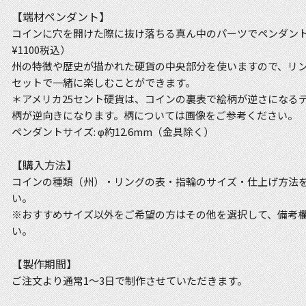
【端材ペンダント】
コインに穴を開けた際に抜け落ちる真ん中のパーツでペンダン
¥1100税込）
州の特徴や歴史が描かれた硬貨の中央部分を使いますので、リ
セットで一緒に楽しむことができます。
＊アメリカ25セント硬貨は、コインの裏表で絵柄が逆さになる
柄が逆向きになります。柄については画像をご参考ください。
ペンダントサイズ: φ約12.6mm（金具除く）
【購入方法】
コインの種類（州）・リングの表・指輪のサイズ・仕上げ方法
い。
※おすすめサイズ以外をご希望の方はその他を選択して、備考
い。
【製作期間】
ご注文より通常1〜3日で制作させていただきます。