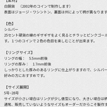
【素材】
白銅貨 （2002年のコインで制作します）
表面はジョージ・ワシントン、裏面は州によって柄が異なりま
【色】
シルバー
25セント硬貨の縁のギザギザをよく見るとチラッとピンクゴー
す。１つのコインで２色の色目を楽しむことが出来ます。
【リングサイズ】
リングの幅： 5.5mm前後
リングの厚み： 1.7mm前後
しっかりとした厚みのあるリングに仕上がりますので、シルバ
好みの方におすすめです。
【サイズ展開】
5号~28号
サイズが小さい場合はリングが少し俵型になり、大きい場合は
通常、販売していないようなサイズもオーダーだからこそ製作