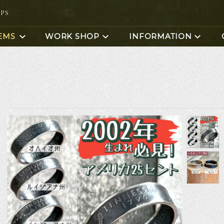
OPS
EMS
WORK SHOP
INFORMATION
リング体験
バングル体験
コインガーディアンベル
一番人気♪１
コインバングル
リング＆ペン
ンバングル体験
コインリング
コインピアス