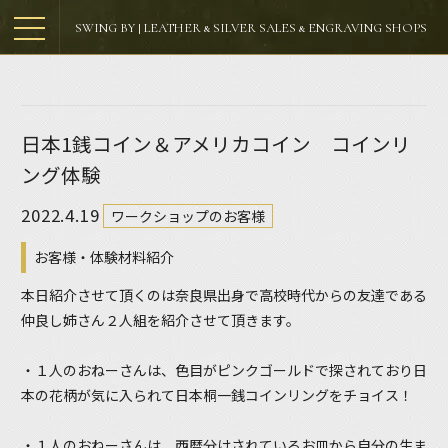
SWING BY | LEATHER & SILVER SALES & ENGRAVING SHOPS
日本1銭コイン＆アメリカコイン コインリ
ング体験
2022.4.19
ワークショップのお客様
お客様・体験材料紹介
本日紹介させて頂くのは奈良県出身で高校時代からの友達である
仲良し姉さん２人組を紹介させて頂きます。
・１人のおねーさんは、色目がピンクゴールドで探されており日
本の花柄が気に入られて
日本桐一銭コインリング
をチョイス！
・１人のおねーさんは、西暦分けされているお皿から自分の生ま