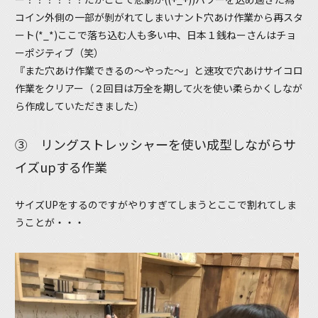
コイン外側の一部が剝がれてしまいナント穴あけ作業から再スタ
ート(*_*)ここで落ち込む人も多い中、日本１銭ねーさんはチョ
ーポジティブ（笑）
『また穴あけ作業できるの～やった～」と速攻で穴あけサイコロ
作業をクリアー（２回目は万全を期して火を使い柔らかくしなが
ら作成していただきました）
③ リングストレッシャーを使い成型しながらサ
イズupする作業
サイズUPをするのですがやりすぎてしまうとここで割れてしま
うことが・・・