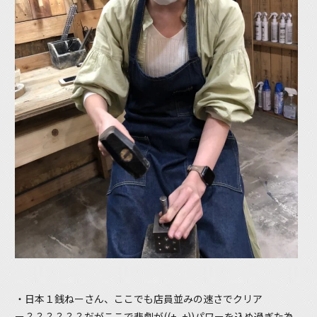
・日本１銭ねーさん、ここでも店員並みの速さでクリア
ー？？？？？？だがここで悲劇が((+_+))パワーを込め過ぎた為