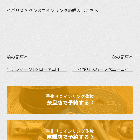
イギリス３ペンスコインリングの購入はこちら
前の記事へ
次の記事へ
«
»
デンマーク1クローネコイ
イギリスハーフペニーコイ
ン ペア―リング コイン
ン&アルゼンチンペソコイ
リング体験
ン コインリング体験
手作りコインリング体験
奈良店で予約する
手作りコインリング体験
京都店で予約する