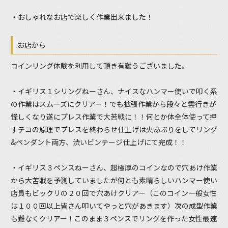
・おしゃれなお店で楽しく作業出来ました！
お店から
コインリング体験を利用して頂き有難うございました。
・イギリス１シリングねーさん、ナイスなハンマー使いで叩く系
の作業はスムーズにクリアー！でも拡張作業から段々と雲行きが
怪しくなり遂にプレス作業で大苦戦に！！何とか体全体使って押
すテコの原理でプレスを終わらせ仕上げは火あぶりをしてリング
&ペンダント両方、渋いビンテージ仕上げにて完成！！
・イギリス３ペンスねーさん、超極厚のコインなので穴あけ作業
から大苦戦を予測していましたが何とも素晴らしいハンマー使い
店員もビックリの２０回で穴あけクリアー（このコイン一般女性
は１００回以上皆さん叩いてやっと穴があきます）次の成型作業
も難なくクリアー！このまま３ペンスでリングを作った女性最速